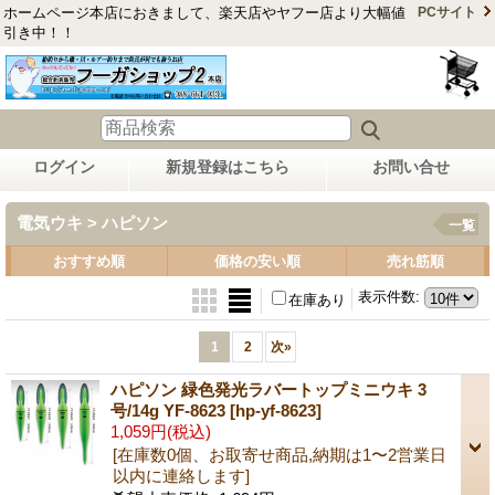
ホームページ本店におきまして、楽天店やヤフー店より大幅値
PCサイト
引き中！！
ログイン
新規登録はこちら
お問い合せ
電気ウキ > ハピソン
一覧
おすすめ順
価格の安い順
売れ筋順
表示件数
:
在庫あり
1
2
次
»
ハピソン 緑色発光ラバートップミニウキ 3
号/14g YF-8623
[hp-yf-8623]
1,059円
(税込)
[在庫数0個、お取寄せ商品,納期は1〜2営業日
以内に連絡します]