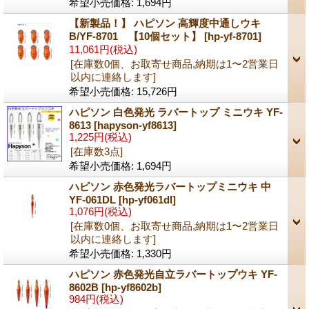
希望小売価格
:
1,694円
【新製品！】 ハピソン 高輝度中通しウキ
B/YF-8701 【10個セット】
[hp-yf-8701]
11,061円
(税込)
[在庫数0個、お取寄せ商品,納期は1〜2営業日
以内に連絡します]
希望小売価格
:
15,726円
ハピソン 白色発光 ラバートップ ミニウキ YF-
8613
[hapyson-yf8613]
1,225円
(税込)
[在庫数3点]
希望小売価格
:
1,694円
ハピソン 赤色発光ラバートップミニウキ 中
YF-061DL
[hp-yf061dl]
1,076円
(税込)
[在庫数0個、お取寄せ商品,納期は1〜2営業日
以内に連絡します]
希望小売価格
:
1,330円
ハピソン 赤色発光自立ラバートップウキ YF-
8602B
[hp-yf8602b]
984円
(税込)