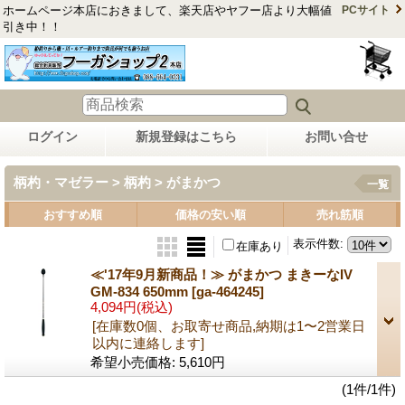
ホームページ本店におきまして、楽天店やヤフー店より大幅値
PCサイト
引き中！！
ログイン
新規登録はこちら
お問い合せ
柄杓・マゼラー > 柄杓 > がまかつ
一覧
おすすめ順
価格の安い順
売れ筋順
表示件数
:
在庫あり
≪'17年9月新商品！≫ がまかつ まきーなIV
GM-834 650mm
[ga-464245]
4,094円
(税込)
[在庫数0個、お取寄せ商品,納期は1〜2営業日
以内に連絡します]
希望小売価格
:
5,610円
(1件/1件)