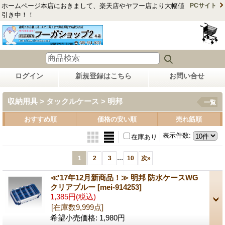
ホームページ本店におきまして、楽天店やヤフー店より大幅値
PCサイト
引き中！！
ログイン
新規登録はこちら
お問い合せ
収納用具 > タックルケース > 明邦
一覧
おすすめ順
価格の安い順
売れ筋順
表示件数
:
在庫あり
...
1
2
3
10
次
»
≪'17年12月新商品！≫ 明邦 防水ケースWG
クリアブルー
[mei-914253]
1,385円
(税込)
[在庫数9,999点]
希望小売価格
:
1,980円